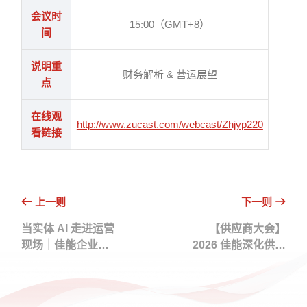
会议时
15:00（GMT+8）
间
说明重
财务解析 & 营运展望
点
在线观
http://www.zucast.com/webcast/Zhjyp220
看链接
上一则
下一则
当实体 AI 走进运营
【供应商大会】
现场｜佳能企业将
2026 佳能深化供应
于 COMPUTEX
链合作提升长期价
2026 展示多元智慧
值
应用